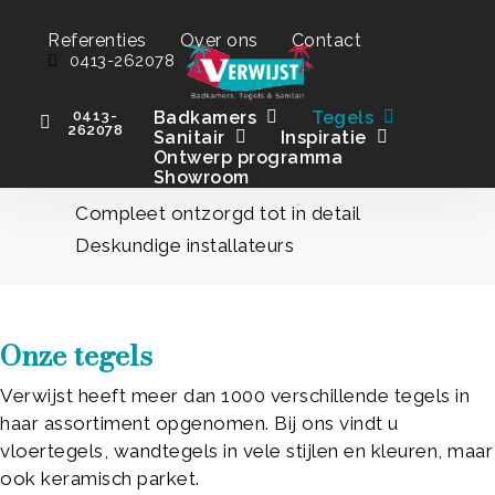
Skip
to
s
Referenties
Over ons
Contact
0413-262078
main
content
0413-
Badkamers
Tegels
262078
Sanitair
Inspiratie
60 jaar passie, kwaliteit én vakmanschap
Ontwerp programma
Showroom
Luxe badkamer materialen en elementen
Compleet ontzorgd tot in detail
Deskundige installateurs
Onze tegels
Verwijst heeft meer dan 1000 verschillende tegels in
haar assortiment opgenomen. Bij ons vindt u
vloertegels, wandtegels in vele stijlen en kleuren, maar
ook keramisch parket.