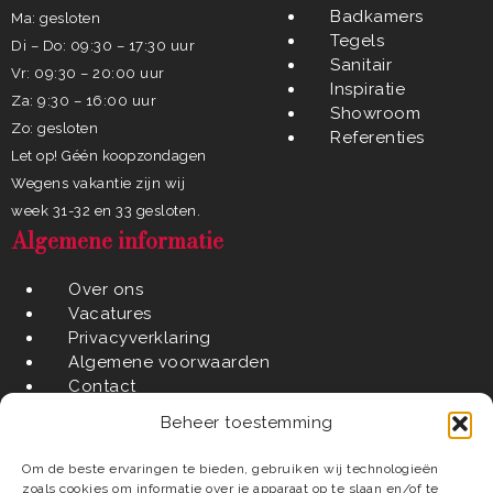
Badkamers
Ma: gesloten
Tegels
Di – Do: 09:30 – 17:30 uur
Sanitair
Vr: 09:30 – 20:00 uur
Inspiratie
Za: 9:30 – 16:00 uur
Showroom
Zo: gesloten
Referenties
Let op! Géén koopzondagen
Wegens vakantie zijn wij
week 31-32 en 33 gesloten.
Algemene informatie
Over ons
Vacatures
Privacyverklaring
Algemene voorwaarden
Contact
In de regio
Beheer toestemming
Waarom Verwijst?
Om de beste ervaringen te bieden, gebruiken wij technologieën
zoals cookies om informatie over je apparaat op te slaan en/of te