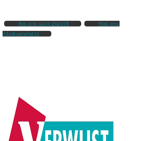
Bel ons: 0413-262078
Mail ons:
info@verwijst.nl