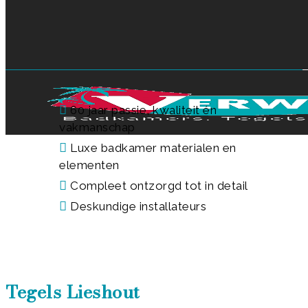
Skip
to
Close
main
Menu
content
60 jaar passie, kwaliteit én
vakmanschap
Luxe badkamer materialen en
elementen
Compleet ontzorgd tot in detail
Deskundige installateurs
Tegels Lieshout