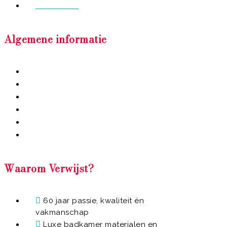
Referenties
Algemene informatie
Over ons
Vacatures
Privacyverklaring
Algemene voorwaarden
Contact
In de regio
Waarom Verwijst?
60 jaar passie, kwaliteit én
vakmanschap
Luxe badkamer materialen en