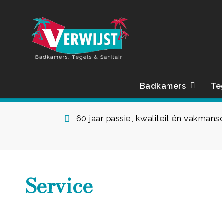
Skip
to
main
content
Badkamers
Te
60 jaar passie, kwaliteit én vakman
Service