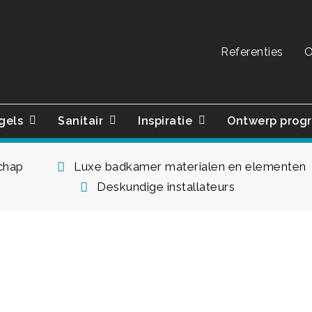
Referenties
O
gels
Sanitair
Inspiratie
Ontwerp prog
schap
Luxe badkamer materialen en elementen
Deskundige installateurs