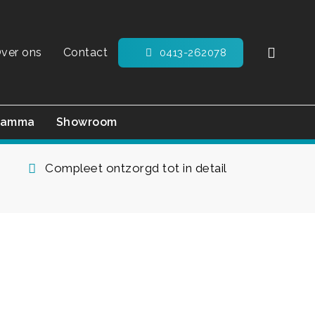
searc
ver ons
Contact
0413-262078
ramma
Showroom
Compleet ontzorgd tot in detail