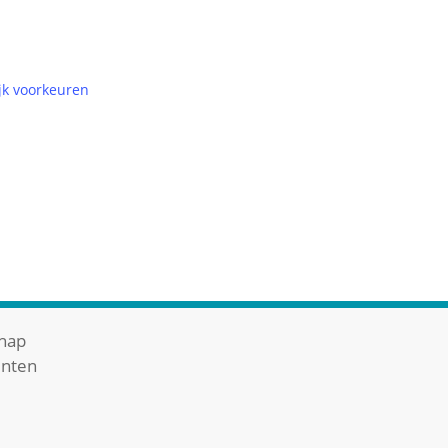
jk voorkeuren
chap
enten